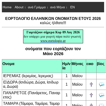
Home
About ↓
ανά Γράμμα ↓
ανά Μήνα ↓
EN
ΕΟΡΤΟΛΟΓΙΟ ΕΛΛΗΝΙΚΩΝ ΟΝΟΜΑΤΩΝ ΕΤΟΥΣ 2026
καλώς ήλθατε!!!
Γιορτάζουν
σήμερα Κυρ 09 Αυγ 2026
δεν υπάρχει μια γιορτή πάρα πολύ γνωστή
www.eortologio.gr
ονόματα που εορτάζουν τον
Μάιο 2026
Ονομα
Ημ/ν
Μήνας
εικο
βίος
ία
ΙΕΡΕΜΙΑΣ (Ιερεμίας, Ιερεμιας)
1
Μαίου
ΙΣΙΔΩΡΑ (Ισιδώρα, Δώρα, Ισιδωρ
1
Μαίου
α, Δωρα)
ΠΑΝΑΡΕΤΟΣ (Πανάρετος, Παναρ
1
Μαίου
ετος)
ΤΑΜΑΡΑ (Τάμαρα, Ταμάρα, Ταμαρ
1
Μαίου