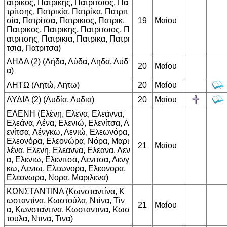
ατρίκος, Πατρίκης, Πατρίτσιος, Πα
τρίτσης, Πατρικία, Πατρίκα, Πατριτ
σία, Πατρίτσα, Πατρικιος, Πατρικ,
19
Μαίου
Πατρικος, Πατρικης, Πατριτσιος, Π
ατριτσης, Πατρικια, Πατρικα, Πατρι
τσια, Πατριτσα)
ΛΗΔΑ (2) (Λήδα, Λύδα, Ληδα, Λυδ
20
Μαίου
α)
ΛΗΤΩ (Λητώ, Λητω)
20
Μαίου
ΛΥΔΙΑ (2) (Λυδία, Λυδια)
20
Μαίου
ΕΛΕΝΗ (Ελένη, Ελενα, Ελεάννα,
Ελεάνα, Λένα, Ελενιώ, Ελενίτσα, Λ
ενίτσα, Λένγκω, Λενιώ, Ελεωνόρα,
Ελεονόρα, Ελεονώρα, Νόρα, Μαρι
21
Μαίου
λένα, Ελενη, Ελεαννα, Ελεανα, Λεν
α, Ελενιω, Ελενιτσα, Λενιτσα, Λενγ
κω, Λενιω, Ελεωνορα, Ελεονορα,
Ελεονωρα, Νορα, Μαριλενα)
ΚΩΝΣΤΑΝΤΙΝΑ (Κωνσταντίνα, Κ
ωσταντίνα, Κωστούλα, Ντίνα, Τίν
21
Μαίου
α, Κωνσταντινα, Κωσταντινα, Κωσ
τουλα, Ντινα, Τινα)