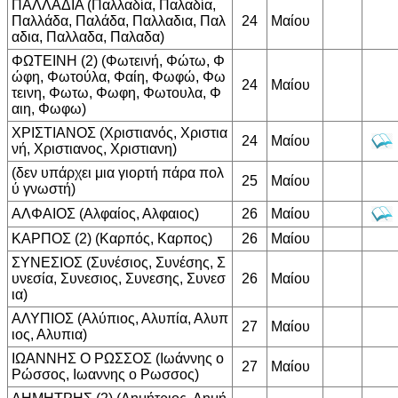
ΠΑΛΛΑΔΙΑ (Παλλαδία, Παλαδία,
Παλλάδα, Παλάδα, Παλλαδια, Παλ
24
Μαίου
αδια, Παλλαδα, Παλαδα)
ΦΩΤΕΙΝΗ (2) (Φωτεινή, Φώτω, Φ
ώφη, Φωτούλα, Φαίη, Φωφώ, Φω
24
Μαίου
τεινη, Φωτω, Φωφη, Φωτουλα, Φ
αιη, Φωφω)
ΧΡΙΣΤΙΑΝΟΣ (Χριστιανός, Χριστια
24
Μαίου
νή, Χριστιανος, Χριστιανη)
(δεν υπάρχει μια γιορτή πάρα πολ
25
Μαίου
ύ γνωστή)
ΑΛΦΑΙΟΣ (Αλφαίος, Αλφαιος)
26
Μαίου
ΚΑΡΠΟΣ (2) (Καρπός, Καρπος)
26
Μαίου
ΣΥΝΕΣΙΟΣ (Συνέσιος, Συνέσης, Σ
υνεσία, Συνεσιος, Συνεσης, Συνεσ
26
Μαίου
ια)
ΑΛΥΠΙΟΣ (Αλύπιος, Αλυπία, Αλυπ
27
Μαίου
ιος, Αλυπια)
ΙΩΑΝΝΗΣ Ο ΡΩΣΣΟΣ (Ιωάννης ο
27
Μαίου
Ρώσσος, Ιωαννης ο Ρωσσος)