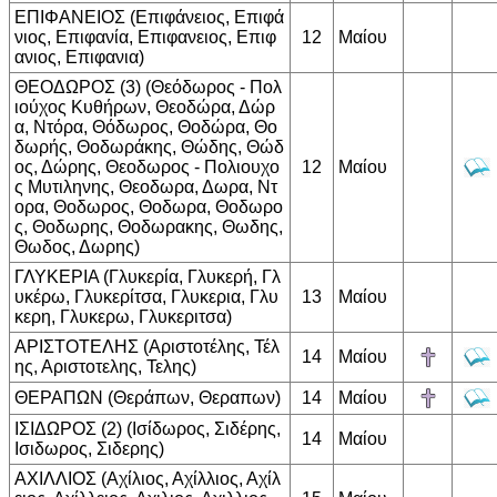
ΕΠΙΦΑΝΕΙΟΣ (Επιφάνειος, Επιφά
νιος, Επιφανία, Επιφανειος, Επιφ
12
Μαίου
ανιος, Επιφανια)
ΘΕΟΔΩΡΟΣ (3) (Θεόδωρος - Πολ
ιούχος Κυθήρων, Θεοδώρα, Δώρ
α, Ντόρα, Θόδωρος, Θοδώρα, Θο
δωρής, Θοδωράκης, Θώδης, Θώδ
ος, Δώρης, Θεοδωρος - Πολιουχο
12
Μαίου
ς Μυτιληνης, Θεοδωρα, Δωρα, Ντ
ορα, Θοδωρος, Θοδωρα, Θοδωρο
ς, Θοδωρης, Θοδωρακης, Θωδης,
Θωδος, Δωρης)
ΓΛΥΚΕΡΙΑ (Γλυκερία, Γλυκερή, Γλ
υκέρω, Γλυκερίτσα, Γλυκερια, Γλυ
13
Μαίου
κερη, Γλυκερω, Γλυκεριτσα)
ΑΡΙΣΤΟΤΕΛΗΣ (Αριστοτέλης, Τέλ
14
Μαίου
ης, Αριστοτελης, Τελης)
ΘΕΡΑΠΩΝ (Θεράπων, Θεραπων)
14
Μαίου
ΙΣΙΔΩΡΟΣ (2) (Ισίδωρος, Σιδέρης,
14
Μαίου
Ισιδωρος, Σιδερης)
ΑΧΙΛΛΙΟΣ (Αχίλιος, Αχίλλιος, Αχίλ