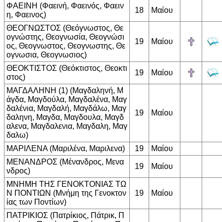
ΦΑΕΙΝΗ (Φαεινή, Φαεινός, Φαειν
18
Μαίου
η, Φαεινος)
ΘΕΟΓΝΩΣΤΟΣ (Θεόγνωστος, Θε
ογνώστης, Θεογνωσία, Θεογνώσι
19
Μαίου
ος, Θεογνωστος, Θεογνωστης, Θε
ογνωσια, Θεογνωσιος)
ΘΕΟΚΤΙΣΤΟΣ (Θεόκτιστος, Θεοκτι
19
Μαίου
στος)
ΜΑΓΔΑΛΗΝΗ (1) (Μαγδαληνή, Μ
άγδα, Μαγδούλα, Μαγδαλένα, Μαγ
δαλένια, Μαγδαλή, Μαγδάλω, Μαγ
19
Μαίου
δαληνη, Μαγδα, Μαγδουλα, Μαγδ
αλενα, Μαγδαλενια, Μαγδαλη, Μαγ
δαλω)
ΜΑΡΙΛΕΝΑ (Μαριλένα, Μαριλενα)
19
Μαίου
ΜΕΝΑΝΔΡΟΣ (Μένανδρος, Μενα
19
Μαίου
νδρος)
ΜΝΗΜΗ ΤΗΣ ΓΕΝΟΚΤΟΝΙΑΣ ΤΩ
Ν ΠΟΝΤΙΩΝ (Μνήμη της Γενοκτον
19
Μαίου
ίας των Ποντίων)
ΠΑΤΡΙΚΙΟΣ (Πατρίκιος, Πάτρικ, Π